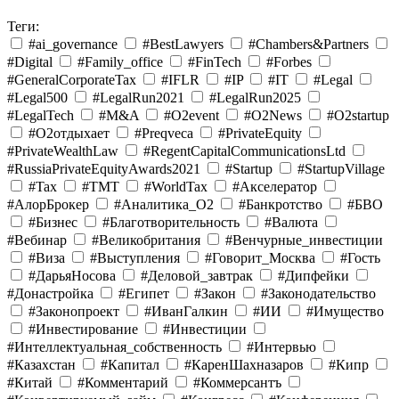
Теги:
#ai_governance
#BestLawyers
#Chambers&Partners
#Digital
#Family_office
#FinTech
#Forbes
#GeneralCorporateTax
#IFLR
#IP
#IT
#Legal
#Legal500
#LegalRun2021
#LegalRun2025
#LegalTech
#M&A
#O2event
#O2News
#O2startup
#O2отдыхает
#Preqveca
#PrivateEquity
#PrivateWealthLaw
#RegentCapitalCommunicationsLtd
#RussiaPrivateEquityAwards2021
#Startup
#StartupVillage
#Tax
#TMT
#WorldTax
#Акселератор
#АлорБрокер
#Аналитика_O2
#Банкротство
#БВО
#Бизнес
#Благотворительность
#Валюта
#Вебинар
#Великобритания
#Венчурные_инвестиции
#Виза
#Выступления
#Говорит_Москва
#Гость
#ДарьяНосова
#Деловой_завтрак
#Дипфейки
#Донастройка
#Египет
#Закон
#Законодательство
#Законопроект
#ИванГалкин
#ИИ
#Имущество
#Инвестирование
#Инвестиции
#Интеллектуальная_собственность
#Интервью
#Казахстан
#Капитал
#КаренШахназаров
#Кипр
#Китай
#Комментарий
#Коммерсантъ